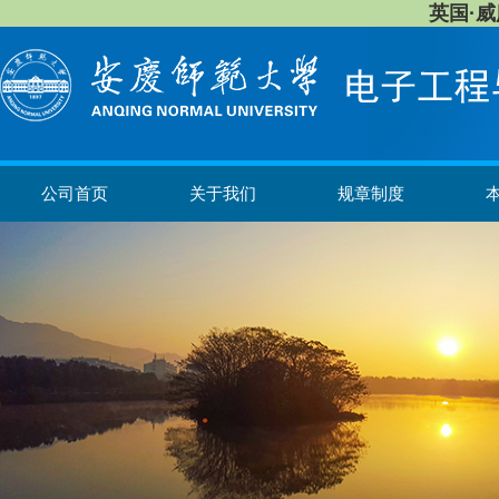
英国·威廉希
公司首页
关于我们
规章制度