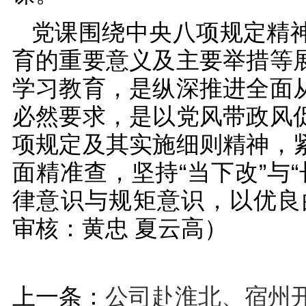
党课围绕中央八项规定精
育的重要意义及主要举措等
学习教育，是纵深推进全面
必然要求，是以党风带政风
项规定及其实施细则精神，
面精准查，坚持“当下改”与
律意识与规矩意识，以优良
审核：黄忠 夏云高）
上一条：
公司赴淮北、宿州