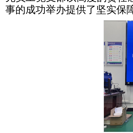
事的成功举办提供了坚实保