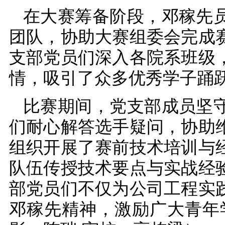
在大赛筹备阶段，邓稼先
团队，协助大赛组委会完成
支部党员们深入各院系班级
情，吸引了众多优秀学子踊
比赛期间，党支部成员坚
们耐心解答选手疑问，协助
组织开展了赛前技术培训与
队伍传授技术要点与实战经
部党员们不仅为公司工程实
邓稼先精神，激励广大青年