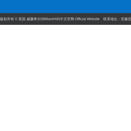
版权所有 © 英国·威廉希尔(WilliamHill)中文官网-Official Website 联系地址：