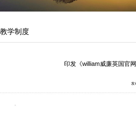
教学制度
印发《william威廉英
发
.