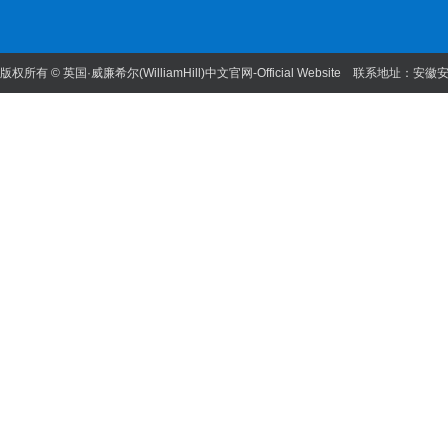
版权所有 © 英国·威廉希尔(WilliamHill)中文官网-Official Website 联系地址：