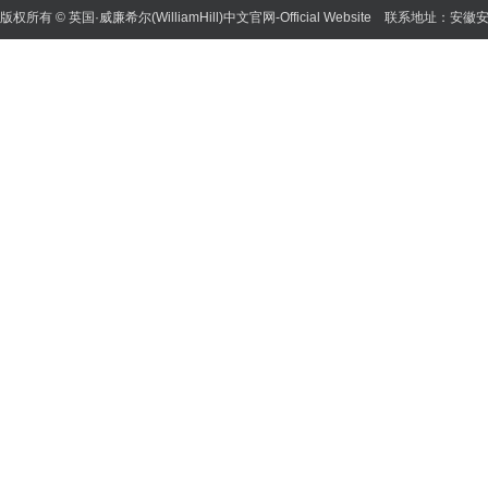
版权所有 © 英国·威廉希尔(WilliamHill)中文官网-Official Website 联系地址：