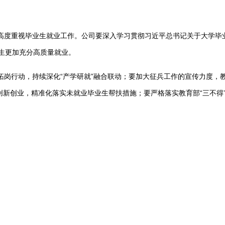
高度重视毕业生就业工作。公司要深入学习贯彻习近平总书记关于大学毕
业生更加充分高质量就业。
拓岗行动，持续深化“产学研就”融合联动；要加大征兵工作的宣传力度，
新创业，精准化落实未就业毕业生帮扶措施；要严格落实教育部“三不得”“