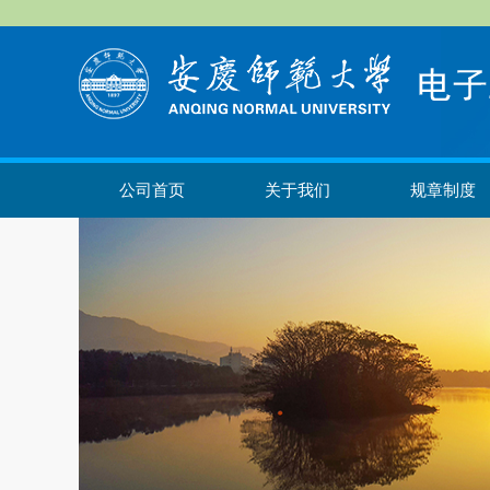
公司首页
关于我们
规章制度