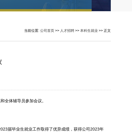
当前位置:
公司首页
>>
人才招聘
>>
本科生就业
>> 正文
议
书记和全体辅导员参加会议。
23届毕业生就业工作取得了优异成绩，获得公司2023年