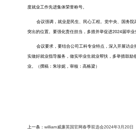
度就业工作先进集体荣誉称号。
会议强调，就业是民生、民心工程。党中央、国务院
突出的位置。要强化责任担当，多措并举促进2024届毕
会议要求，要结合公司工科专业特点，深入开展访企
实做好就业指导服务，做实毕业生就业帮扶，多举措鼓励创
业。（撰稿：朱珍妮，审核：高栋梁）
上一条：
william威廉英国官网春季双选会2024年3月20日