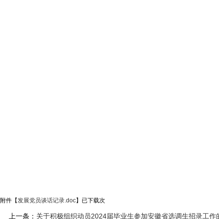
附件【
发展党员谈话记录.doc
】已下载
次
上一条：
关于积极组织动员2024届毕业生参加安徽省选调生招录工作