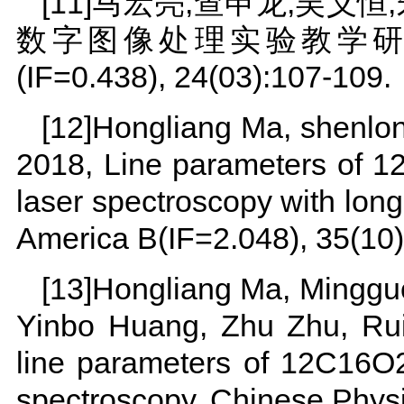
[11]马宏亮,查申龙,吴义恒
数字图像处理实验教学研究
(IF=0.438), 24(03):107-109.
[12]Hongliang Ma, shenlon
2018, Line parameters of 1
laser spectroscopy with long-
America B(IF=2.048), 35(10)
[13]Hongliang Ma, Minggu
Yinbo Huang, Zhu Zhu, Ru
line parameters of 12C16O2
spectroscopy, Chinese Physi