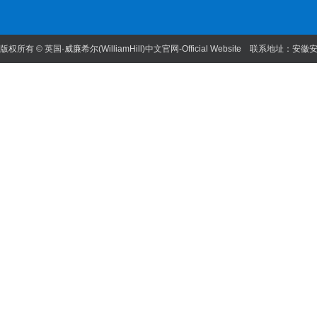
版权所有 © 英国·威廉希尔(WilliamHill)中文官网-Official Website 联系地址：