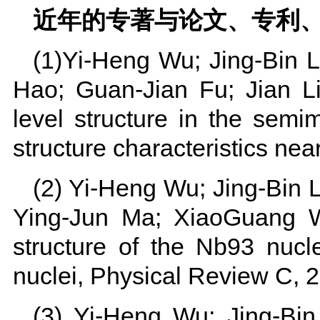
近年的专著与论文、专利
(1)Yi-Heng Wu; Jing-Bin 
Hao; Guan-Jian Fu; Jian L
level structure in the sem
structure characteristics ne
(2) Yi-Heng Wu; Jing-Bin 
Ying-Jun Ma; XiaoGuang W
structure of the Nb93 nucl
nuclei, Physical Review C, 2
(3) Yi-Heng Wu; Jing-Bi