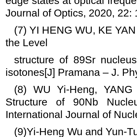
edge states at optical frequ
Journal of Optics, 2020, 22:
(7) YI HENG WU, KE YAN 
the Level
structure of 89Sr nucle
isotones[J] Pramana – J. Phy
(8) WU Yi-Heng, YANG D
Structure of 90Nb Nucl
International Journal of Nuc
(9)Yi-Heng Wu and Yun-Tu