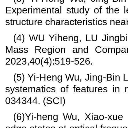
Experimental study of the l
structure characteristics n
(4) WU Yiheng, LU Jingbin
Mass Region and Comparis
2023,40(4):519-526.
(5) Yi-Heng Wu, Jing-Bin L
systematics of features in 
034344. (SCI)
(6)Yi-heng Wu, Xiao-xue L