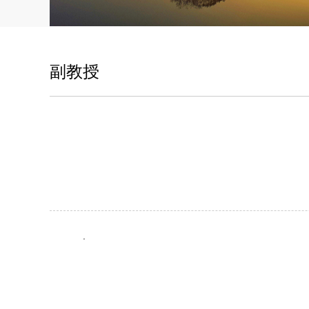
副教授
.